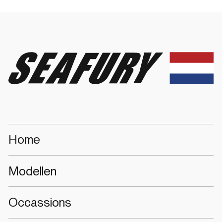
Seafury
Home
Modellen
Occassions