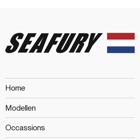
Seafury
Home
Modellen
Occassions