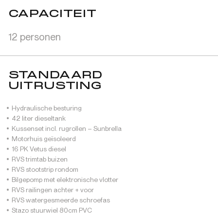
CAPACITEIT
12 personen
STANDAARD
UITRUSTING
Hydraulische besturing
42 liter dieseltank
Kussenset incl. rugrollen – Sunbrella
Motorhuis geïsoleerd
16 PK Vetus diesel
RVS trimtab buizen
RVS stootstrip rondom
Bilgepomp met elektronische vlotter
RVS railingen achter + voor
RVS watergesmeerde schroefas
Stazo stuurwiel 80cm PVC