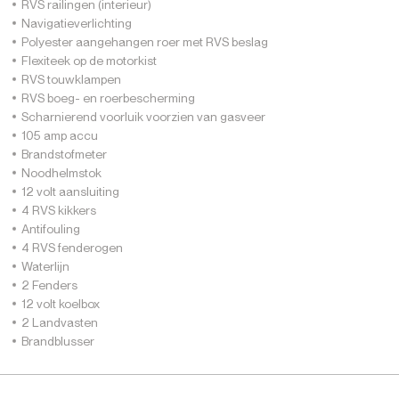
RVS railingen (interieur)
Navigatieverlichting
Polyester aangehangen roer met RVS beslag
Flexiteek op de motorkist
RVS touwklampen
RVS boeg- en roerbescherming
Scharnierend voorluik voorzien van gasveer
105 amp accu
Brandstofmeter
Noodhelmstok
12 volt aansluiting
4 RVS kikkers
Antifouling
4 RVS fenderogen
Waterlijn
2 Fenders
12 volt koelbox
2 Landvasten
Brandblusser