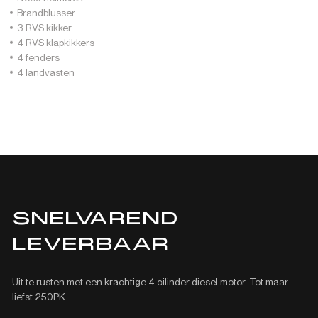
Brandblusser
3 RVS kikker
4 RVS klapkikkers
4 fenders
4 landvasten
SNELVAREND
LEVERBAAR
Uit te rusten met een krachtige 4 cilinder diesel motor. Tot maar
liefst 250PK