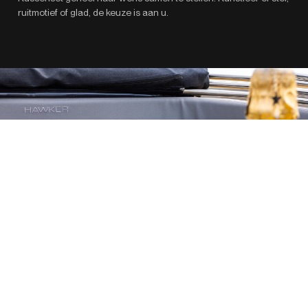
ruitmotief of glad, de keuze is aan u.
VERGELIJK