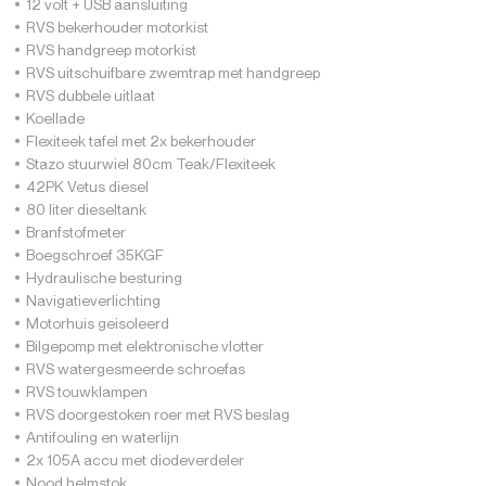
12 volt + USB aansluiting
RVS bekerhouder motorkist
RVS handgreep motorkist
RVS uitschuifbare zwemtrap met handgreep
RVS dubbele uitlaat
Koellade
Flexiteek tafel met 2x bekerhouder
Stazo stuurwiel 80cm Teak/Flexiteek
42PK Vetus diesel
80 liter dieseltank
Branfstofmeter
Boegschroef 35KGF
Hydraulische besturing
Navigatieverlichting
Motorhuis geisoleerd
Bilgepomp met elektronische vlotter
RVS watergesmeerde schroefas
RVS touwklampen
RVS doorgestoken roer met RVS beslag
Antifouling en waterlijn
2x 105A accu met diodeverdeler
Nood helmstok