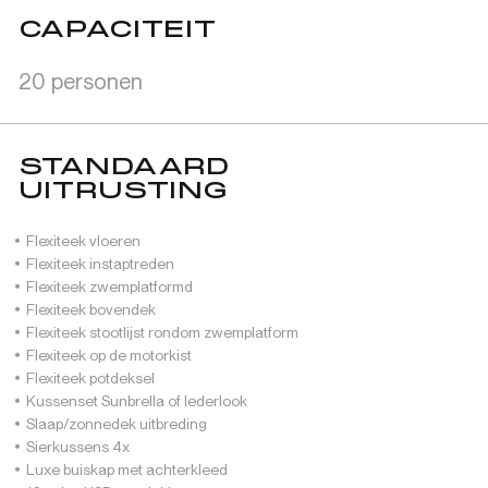
CAPACITEIT
20 personen
STANDAARD
UITRUSTING
Flexiteek vloeren
Flexiteek instaptreden
Flexiteek zwemplatformd
Flexiteek bovendek
Flexiteek stootlijst rondom zwemplatform
Flexiteek op de motorkist
Flexiteek potdeksel
Kussenset Sunbrella of lederlook
Slaap/zonnedek uitbreding
Sierkussens 4x
Luxe buiskap met achterkleed