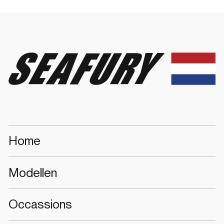
Seafury
Home
Modellen
Occassions