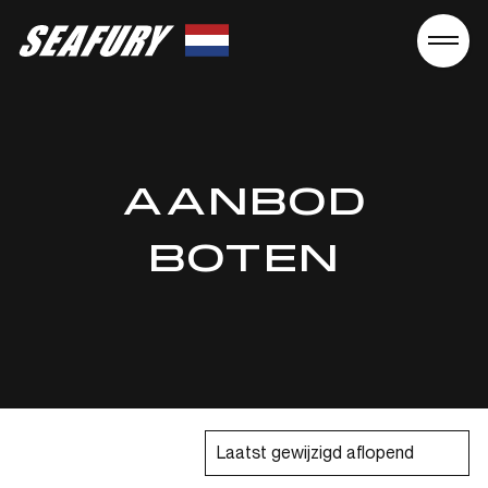
Seafury
AANBOD
BOTEN
Laatst gewijzigd aflopend